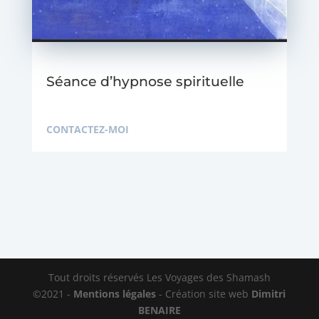
Séance d’hypnose spirituelle
CONTACTEZ-MOI
Tout droits réservés Les Voyages des Shamash
©2021 -
Mentions légales
- Création site web
Dimitri
BENAIRE